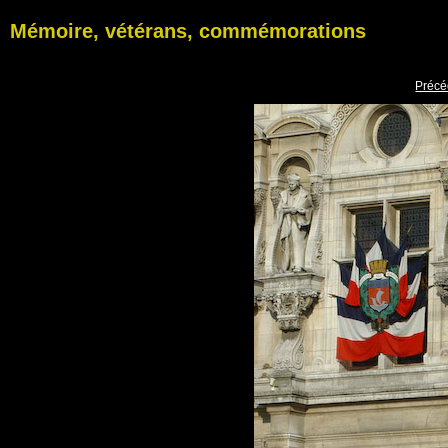
Mémoire, vétérans, commémorations
Précé