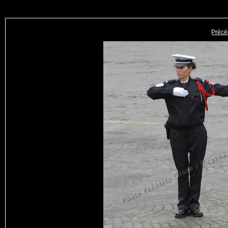
Précé