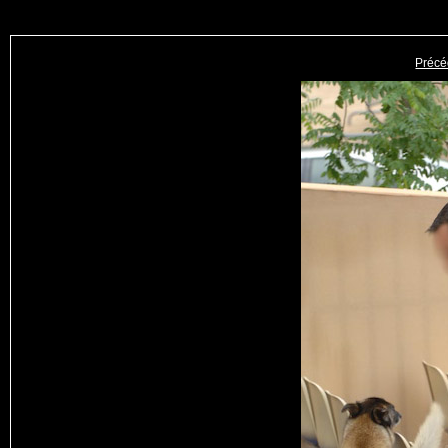
Précé