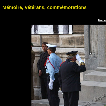
Mémoire, vétérans, commémorations
Précé