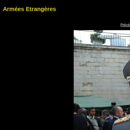
Armées Etrangères
Précé