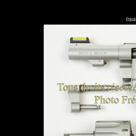
Précé